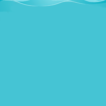
Pensionärslunch på Kalles!
Dagens ink. sallad, bröd & smör 85:-
Nedan hittar ni menyn. Varmt välkomna till
oss på Kalles!
Telefon: 0492-10750