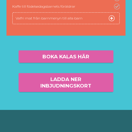
Kaffe till födelsedagsbarnets föräldrar
Valfri mat från barnmenyn till alla barn
BOKA KALAS HÄR
LADDA NER
INBJUDNINGSKORT