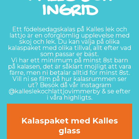
INGRID
Ett födelsedagskalas på Kalles lek och
lattjo är en oförglömlig upplevelse med
skoj och lek. Du kan välja på olika
kalaspaket med olika tillval, allt efter vad
som passar er bäst.
Vi har ett minimum på minst 8st barn
på kalasen, det är såklart möjligt att vara
färre, men ni betalar alltid för minst 8st.
Vill ni se film på hur kalasrummen ser
ut? Besök då vår instagram
@kalleslekochlattjovimmerby & se efter
i våra highligts.
Kalaspaket med Kalles
glass