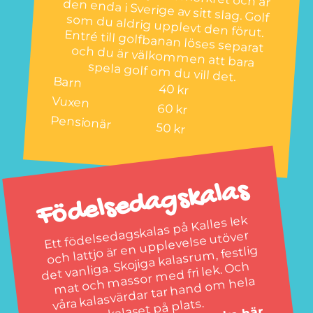
spela golf om du vill det.
Barn
40 kr
Vuxen
60 kr
Pensionär
50 kr
Födelsedagskalas
Ett födelsedagskalas på Kalles lek
det vanliga. Skojiga kalasru
mat och
massor
våra kalasvärdar tar hand o
och lattjo är en upplevelse utöver
m, festlig
med fri lek. Och
m hela
kalaset på plats.