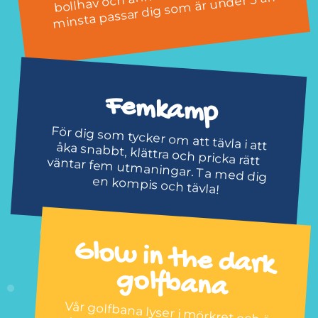
m är under 3 år.
Femkamp
För dig som tycker om att tävla i att åka snabbt, klättra och pricka rätt väntar fem utmaningar. Ta med dig
en kompis och tävla!
Glow
in the dark
golfbana
Vår golfbana lyser i mörkret och är den enda i Sverige av sitt slag. Golf som du aldrig upplevt den förut.
Entré till golfbanan löses separat
och du är välkommen att bara